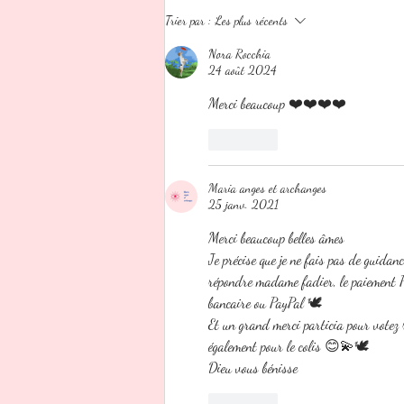
🌿 Nouveau bijou énergétique
Trier par :
Les plus récents
à découvrir ! 💚
Nora Rocchia
24 août 2024
Merci beaucoup ❤️❤️❤️❤️
J'aime
Maria anges et archanges
25 janv. 2021
Merci beaucoup belles âmes 
Je précise que je ne fais pas de guid
répondre madame fadier, le paiement Pa
bancaire ou PayPal 🕊
Et un grand merci particia pour votez r
également pour le colis 😊💫🕊
Dieu vous bénisse 
J'aime