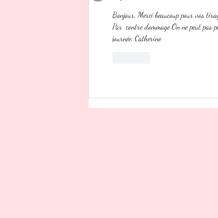
Bonjour, Merci beaucoup pour vos tirag
Par  contre dommage On ne peut pas pay
journée. Catherine 
J'aime