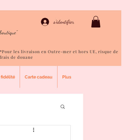
ison
s'identifier
boutique"
*Pour les livraison en Outre-mer et hors UE, risque de
frais de douane
fidélité
Carte cadeau
Plus