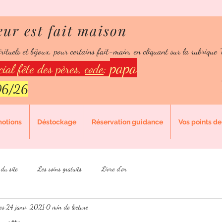
eur est fait maison
 le bonheur est fait ma
rituels et bijoux, pour certains fait-main, en cliquant sur la rubrique "
 fidélité:
150 points = 10% de réduction
papa
ial fête des pères,
code
:
/06/26
motions
Déstockage
Réservation guidance
Vos points de 
 du site
Les soins gratuits
Livre d'or
es
24 janv. 2021
0 min de lecture