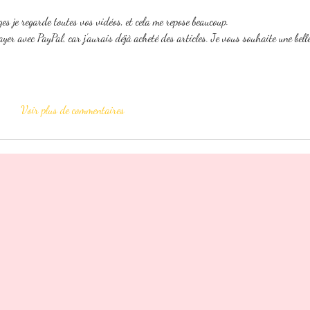
es je regarde toutes vos vidéos, et cela me repose beaucoup.
er avec PayPal, car j’aurais déjà acheté des articles. Je vous souhaite une bell
Voir plus de commentaires