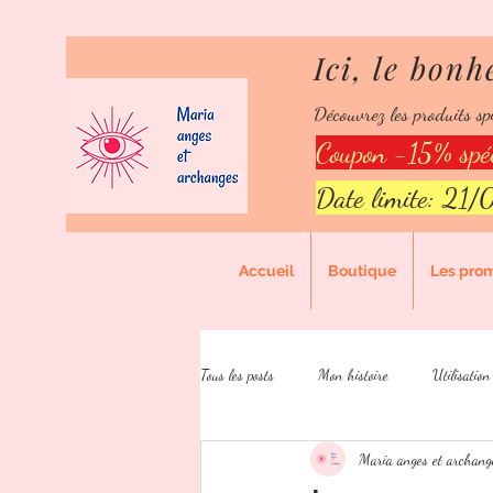
Ici, le bonh
Ici,
Découvrez les produits spi
Points de
Coupon -15% spéc
Date limite: 21
Accueil
Boutique
Les pro
Tous les posts
Mon histoire
Utilisation
Maria anges et archang