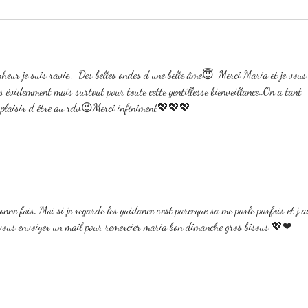
nheur je suis ravie... Des belles ondes d une belle âme😇. Merci Maria et je vous
s évidemment mais surtout pour toute cette gentillesse bienveillance..On a tant 
un plaisir d être au rdv😉Merci infiniment💖💖💖
onne fois. Moi si je regarde les guidance c'est parceque sa me parle parfois et j a
 je vous envoiyer un mail pour remercier maria bon dimanche gros bisous 💖❤