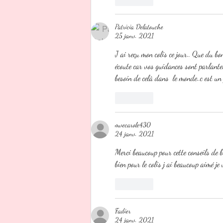
Patricia Delatouche
25 janv. 2021
J ai reçu mon colis ce jour.. Que du bo
écoute car vos guidances sont parlante
besoin de celà dans  le monde..c est 
J'aime
mvecarole430
24 janv. 2021
Merci beaucoup pour cette conseils de b
bien pour le colis j ai beaucoup aimé
J'aime
Fadier
24 janv. 2021