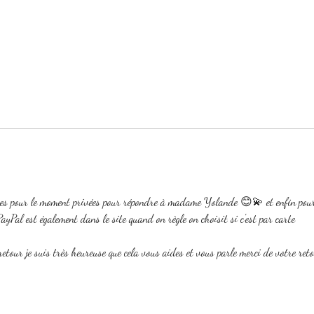
Entretien des bijoux couleur
Livr
doré 🌟
!
ances pour le moment privées pour répondre à madame Yolande 😊💫 et enfin pou
yPal est également dans le site quand on règle on choisit si c'est par carte 
etour je suis très heureuse que cela vous aides et vous parle merci de votre ret