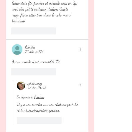
l'attendais fin janvier et miracle reçu en 2j, 
avec des petits cadeaux dedans.Quels 
magnifique attention dans le colis merci 
beaucoup.
J'aime
Répondre
Lumière
23 déc. 2024
Aucun oracle n’est accessible 🙃
J'aime
Répondre
sylvie senez
23 déc. 2025
En réponse à
Lumière
Il y a ses oracles sur ses chaînes youtube 
et l'universdemariaanges.com
J'aime
Répondre