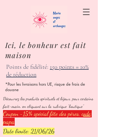
Ici, le bonheur est fait
maison
Points de fidélité:
150 points = 10%
de réduction
*Pour les livraisons hors UE, risque de frais de
douane
Découvrez les produits spirituels et bijoux, pour certains
fait-main, en cliquant sur la rubrique "boutique"
Coupon -15% spécial fête des pères,
code
:
papa
Date limite: 21/06/26