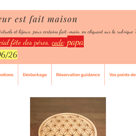
eur est fait maison
 le bonheur est fait ma
rituels et bijoux, pour certains fait-main, en cliquant sur la rubrique "
 fidélité:
150 points = 10% de réduction
papa
ial fête des pères,
code
:
/06/26
motions
Déstockage
Réservation guidance
Vos points de 