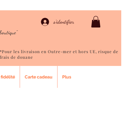
ison
s'identifier
boutique"
*Pour les livraison en Outre-mer et hors UE, risque de
frais de douane
fidélité
Carte cadeau
Plus