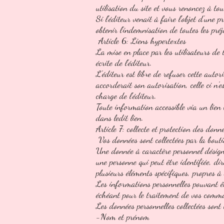
utilisation du site et vous renoncez à tou
Si l'éditeur venait à faire l'objet d'une 
obtenir l'indemnisation de toutes les pr
Article 6: Liens hypertextes
La mise en place par les utilisateurs de t
écrite de l'éditeur.
L'éditeur est libre de refuser cette auto
accorderait son autorisation, celle ci n'
charge de l'éditeur.
Toute information accessible via un lien v
dans ledit lien.
Article 7: collecte et protection des donn
Vos données sont collectées par la bout
Une donnée à caractère personnel désigne
une personne qui peut être identifiée, 
plusieurs éléments spécifiques, propres à
Les informations personnelles pouvant être
échéant pour le traitement de vos comm
Les données personnelles collectées sont 
-Nom et prénom