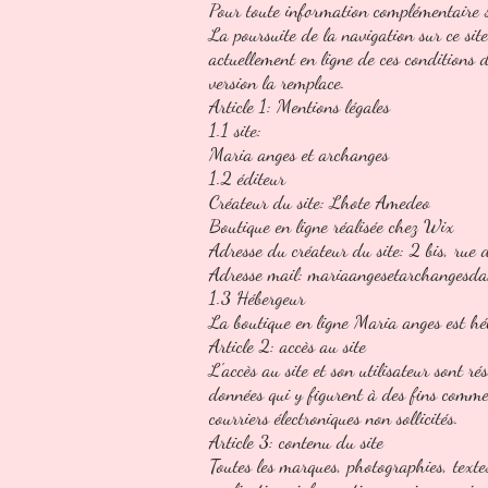
Pour toute information complémentaire su
La poursuite de la navigation sur ce site
actuellement en ligne de ces conditions d'
version la remplace.
Article 1: Mentions légales
1.1 site:
Maria anges et archanges
1.2 éditeur
Créateur du site: Lhote Amedeo
Boutique en ligne réalisée chez Wix
Adresse du créateur du site: 2 bis, rue
Adresse mail: mariaangesetarchangesd
1.3 Hébergeur
La boutique en ligne Maria anges es
Article 2: accès au site
L'accès au site et son utilisateur sont r
données qui y figurent à des fins commerc
courriers électroniques non sollicités.
Article 3: contenu du site
Toutes les marques, photographies, texte