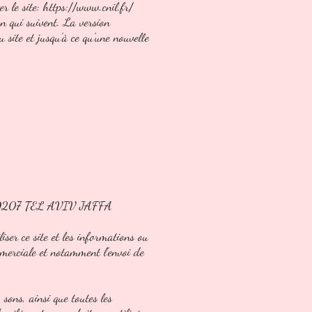
r le site:
https://www.cnil.fr/
on qui suivent. La version
u site et jusqu'à ce qu'une nouvelle
IV 99207 TEL AVIV JAFFA
iser ce site et les informations ou
ommerciale et notamment l'envoi de
sons, ainsi que toutes les