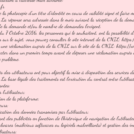
.fr
a photocopie d'un titre d'identité en cours de validité signé et faire m
. La réponse sera adressée dans le mois suivant la réception de la dem
de la demande et/ou le nombre de demandes l'exigent.
 7 Octobre 2016, les personnes qui le souhaitent, ont la possibilité d'
n sur le sujet, vous pouvez consulter le site internet de la CNIL:
https:
re une réclamation auprès de la CNIL sur le site de la CNIL:
https://w
ter dans un premier temps avant de déposer une réclamation auprè
e problème.
s des utilisateurs ont pour objectif la mise à disposition des services d
La base légale des traitements est l'exécution du contrat entre l'utilisa
antes:
 l'utilisateur;
ion de la plateforme;
eurs;
ication des données transmises par l'utilisateur;
t des publicités en fonction de l'historique de navigation de l'utilisate
wares (malicious softwares ou logiciels malveillants) et gestion des inc
lisateurs;