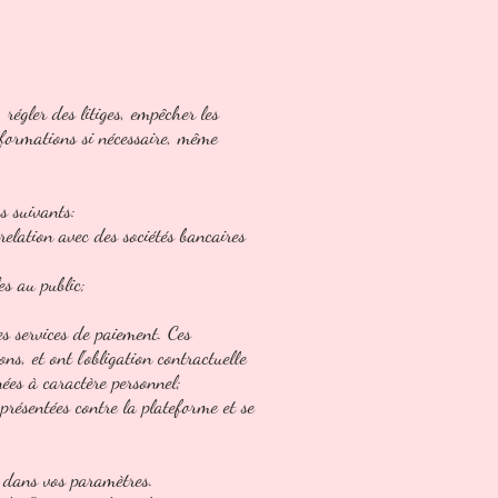
régler des litiges, empêcher les
nformations si nécessaire, même
s suivants:
 relation avec des sociétés bancaires
es au public;
les services de paiement. Ces
ns, et ont l'obligation contractuelle
nées à caractère personnel;
présentées contre la plateforme et se
er dans vos paramètres.