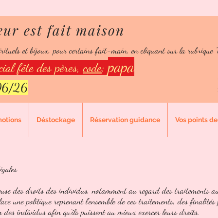
eur est fait maison
 le bonheur est fait ma
rituels et bijoux, pour certains fait-main, en cliquant sur la rubrique "
 fidélité:
150 points = 10% de réduction
papa
ial fête des pères,
code
:
/06/26
motions
Déstockage
Réservation guidance
Vos points de 
égales
euse des droits des individus, notamment au regard des traitements a
lace une politique reprenant l'ensemble de ces traitements, des finalités 
 des individus afin qu'ils puissent au mieux exercer leurs droits.