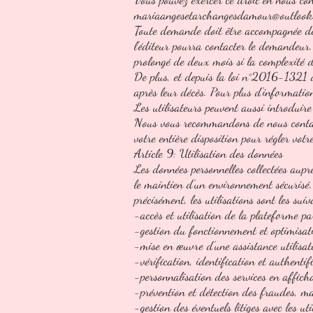
mariaangesetarchangesdamour@outlook
Toute demande doit être accompagnée de l
l'éditeur pourra contacter le demandeur
prolongé de deux mois si la complexité 
De plus, et depuis la loi n°2016-1321 du
après leur décès. Pour plus d'informatio
Les utilisateurs peuvent aussi introdui
Nous vous recommandons de nous contac
votre entière disposition pour régler votr
Article 9: Utilisation des données
Les données personnelles collectées auprè
le maintien d'un environnement sécurisé. 
précisément, les utilisations sont les suiv
-accès et utilisation de la plateforme par
-gestion du fonctionnement et optimisat
-mise en œuvre d'une assistance utilisat
-vérification, identification et authentif
-personnalisation des services en affichan
-prévention et détection des fraudes, mal
-gestion des éventuels litiges avec les uti