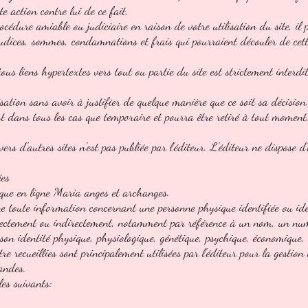
te action contre lui de ce fait.
procédure amiable ou judiciaire en raison de votre utilisation du site, i
éjudices, sommes, condamnations et frais qui pourraient découler de cet
ous liens hypertextes vers tout ou partie du site est strictement interdi
risation sans avoir à justifier de quelque manière que ce soit sa décision
est dans tous les cas que temporaire et pourra être retiré à tout moment,
ers d'autres sites n'est pas publiée par l'éditeur. L'éditeur ne dispose 
ées
ique en ligne Maria anges et archanges.
 toute information concernant une personne physique identifiée ou ident
directement ou indirectement, notamment par référence à un nom, un num
 son identité physique, physiologique, génétique, psychique, économique, c
 recueillies sont principalement utilisées par l'éditeur pour la gestion 
andes.
les suivants: