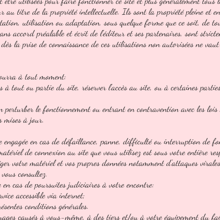
 être utilisées pour faire fonctionner ce site et plus généralement tous l
r au titre de la propriété intellectuelle. Ils sont la propriété pleine et en
tation, utilisation ou adaptation, sous quelque forme que ce soit, de to
ns accord préalable et écrit de l'éditeur et ses partenaires, sont strict
dès la prise de connaissance de ces utilisations non autorisées ne vaut 
 pourra à tout moment:
 à tout ou partie du site, réserver l'accès au site, ou à certaines parti
perturber le fonctionnement ou entrant en contravention avec les lois 
s mises à jour.
tre engagée en cas de défaillance, panne, difficulté ou interruption de 
matériel de connexion au site que vous utilisez est sous votre entière re
éger votre matériel et vos propres données notamment d'attaques virales
 vous consultez.
 en cas de poursuites judiciaires à votre encontre:
vice accessible via internet;
ésentes conditions générales.
mages causés à vous-même, à des tiers et/ou à votre équipement du fai