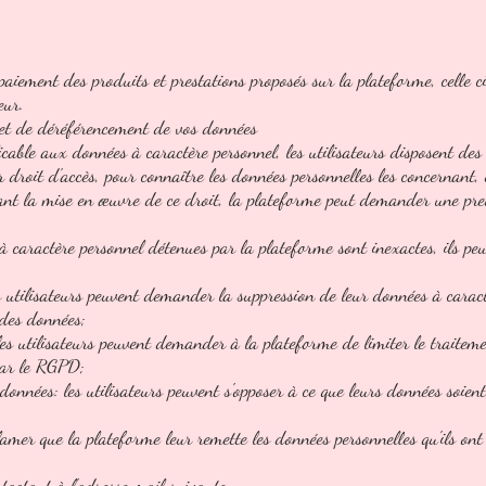
aiement des produits et prestations proposés sur la plateforme, celle ci
teur.
n et de déréférencement de vos données
cable aux données à caractère personnel, les utilisateurs disposent des 
ur droit d'accès, pour connaître les données personnelles les concernant, 
t la mise en œuvre de ce droit, la plateforme peut demander une preuve
es à caractère personnel détenues par la plateforme sont inexactes, ils 
es utilisateurs peuvent demander la suppression de leur données à cara
 des données;
 les utilisateurs peuvent demander à la plateforme de limiter le traitem
par le RGPD;
 données: les utilisateurs peuvent s'opposer à ce que leurs données soie
éclamer que la plateforme leur remette les données personnelles qu'ils on
tactant à l'adresse mail suivante: