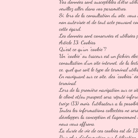
Vos données sont susceptibles d'être util
veuillez aller dans vos paramètres.
Si, lors de la consultation du site, vous
non autorisée et de tout acte pouvant con
cette égard.
Les données sont conservées et utilisées
Article 13: Cookies
Qu'est ce qu'un "cookie"?
Un "cookie" ou traceur est un fichier éle
consultation d'un site internet, de la lect
ce, quel que soit le type de terminal uti
En naviguant sur ce site, des "cookies" é
terminal.
Lors de la première navigation sur ce sit
le client et/ou prospect sera réputé info
treize (13) mois. l'utilisateur a la possi
Toutes les informations collectées ne sero
développer la conception et l'agencement 
nous vous offrons.
La durée de vie de ces cookies est de 13
Pour plus d'information sur l'utilisation,