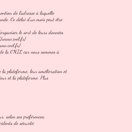
ention de l'adresse à laquelle
ande. Ce délai d'un mois peut être
organiser le sort de leurs données
//www.cnil.fr/
ww.cnil.fr/
s de la CNIL car nous sommes à
e la plateforme, leur amélioration et
teur et la plateforme. Plus
ur, selon ses préférences;
idents de sécurité;