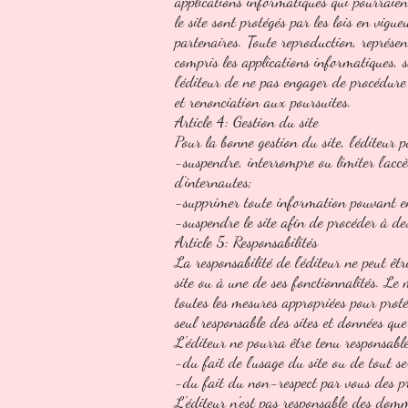
applications informatiques qui pourraient
le site sont protégés par les lois en vigueu
partenaires. Toute reproduction, représen
compris les applications informatiques, sa
l'éditeur de ne pas engager de procédure 
et renonciation aux poursuites.
Article 4: Gestion du site
Pour la bonne gestion du site, l'éditeur
-suspendre, interrompre ou limiter l'accès
d'internautes;
-supprimer toute information pouvant en 
-suspendre le site afin de procéder à de
Article 5: Responsabilités
La responsabilité de l'éditeur ne peut ê
site ou à une de ses fonctionnalités. Le 
toutes les mesures appropriées pour prot
seul responsable des sites et données que
L'éditeur ne pourra être tenu responsable
-du fait de l'usage du site ou de tout ser
-du fait du non-respect par vous des pr
L'éditeur n'est pas responsable des dom