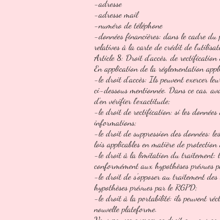
-adresse
-adresse mail
-numéro de téléphone
-données financières: dans le cadre du p
relatives à la carte de crédit de l'utilisa
Article 8: Droit d'accès, de rectificatio
En application de la réglementation appli
-le droit d'accès: Ils peuvent exercer le
ci-dessous mentionnée. Dans ce cas, avan
d'en vérifier l'exactitude;
-le droit de rectification: si les donné
informations;
-le droit de suppression des données: l
lois applicables en matière de protection
-le droit à la limitation du traitement:
conformément aux hypothèses prévues 
-le droit de s'opposer au traitement des
hypothèses prévues par le RGPD;
-le droit à la portabilité: ils peuvent r
nouvelle plateforme.
Vous pouvez exercer ce droit en nous con