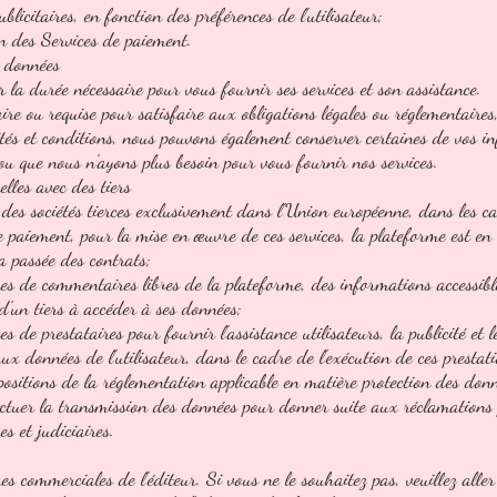
licitaires, en fonction des préférences de l'utilisateur;
on des Services de paiement.
s données
la durée nécessaire pour vous fournir ses services et son assistance.
e ou requise pour satisfaire aux obligations légales ou réglementaires, 
tés et conditions, nous pouvons également conserver certaines de vos i
ou que nous n'ayons plus besoin pour vous fournir nos services.
lles avec des tiers
des sociétés tierces exclusivement dans l'Union européenne, dans les ca
 de paiement, pour la mise en œuvre de ces services, la plateforme est en
 a passée des contrats;
ones de commentaires libres de la plateforme, des informations accessibl
 d'un tiers à accéder à ses données;
 de prestataires pour fournir l'assistance utilisateurs, la publicité et 
ux données de l'utilisateur, dans le cadre de l'exécution de ces prestatio
spositions de la réglementation applicable en matière protection des don
ffectuer la transmission des données pour donner suite aux réclamations 
s et judiciaires.
res commerciales de l'éditeur. Si vous ne le souhaitez pas, veuillez all