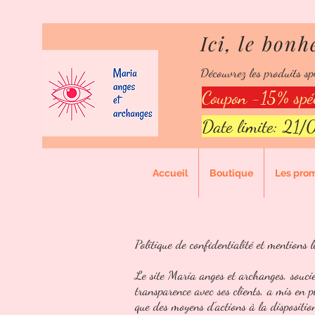
Ici, le bonh
Ici,
Découvrez les produits spi
Points de
Coupon -15% spéc
Date limite: 21
Accueil
Boutique
Les pro
Politique de confidentialité et mentions l
Le site Maria anges et archanges, souci
transparence avec ses clients, a mis en p
que des moyens d'actions à la disposition