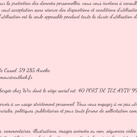
r la protection des données personnelles, nous vous invitons à consulte
 vaut acceptation sans réserve des dispositions et conditions d'utilisati
utilisation est la seule opposable pendant toute la durée d'utilisation d
 de Cassel, 59 285 Arnèke
amour@outlook.fr
t hébergée chez Wix dont le siège social est: 40 PORT DE TEL AV
éservés à un usage strictement personnel. Vous vous engagez à ne pas util
iales, politiques, publicitaires et pour toute forme de sollicitation c
s, commentaires, illustrations, images animées ou non, séquences vidéo, 