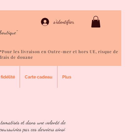
ison
s'identifier
boutique"
*Pour les livraison en Outre-mer et hors UE, risque de
frais de douane
fidélité
Carte cadeau
Plus
utomatisés et dans une volonté de
poursuivies par ces derniers ainsi