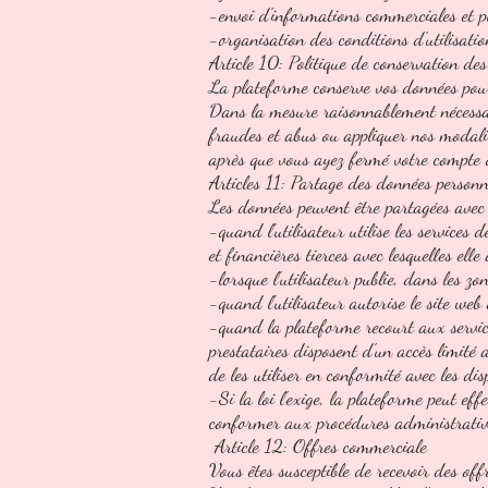
-envoi d'informations commerciales et pub
-organisation des conditions d'utilisati
Article 10: Politique de conservation de
La plateforme conserve vos données pour 
Dans la mesure raisonnablement nécessair
fraudes et abus ou appliquer nos modali
après que vous ayez fermé votre compte 
Articles 11: Partage des données personne
Les données peuvent être partagées avec 
-quand l'utilisateur utilise les services
et financières tierces avec lesquelles elle
-lorsque l'utilisateur publie, dans les z
-quand l'utilisateur autorise le site web
-quand la plateforme recourt aux services
prestataires disposent d'un accès limité a
de les utiliser en conformité avec les di
-Si la loi l'exige, la plateforme peut e
conformer aux procédures administrative
Article 12: Offres commerciale
Vous êtes susceptible de recevoir des off