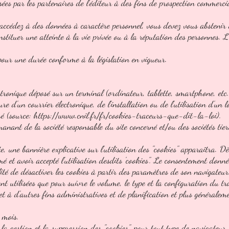
isées par les partenaires de l'éditeur à des fins de prospection commerci
 accédez à des données à caractère personnel, vous devez vous abstenir de
stituer une atteinte à la vie privée ou à la réputation des personnes. L'
 pour une durée conforme à la législation en vigueur.
ctronique déposé sur un terminal (ordinateur, tablette, smartphone, etc.
ure d'un courrier électronique, de l'installation ou de l'utilisation d'un 
lisé (source: https://www.cnil.fr/fr/cookies-traceurs-que-dit-la-loi).
manant de la société responsable du site concerné et/ou des sociétés tie
e, une bannière explicative sur l'utilisation des "cookies" apparaîtra. D
rmé et avoir accepté l'utilisation desdits 'cookies". Le consentement don
bilité de désactiver les cookies à partir des paramètres de son navigateur
nt utilisées que pour suivre le volume, le type et la configuration du tra
et à d'autres fins administratives et de planification et plus généralem
 mois.
 la gestion et la suppression des "cookies", pour tout type de navigateur