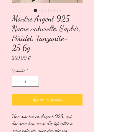
Montre Argent 925,
Nacre naturelle, Saphir,
Péridot, Tanzanite-
25.6g
Prix
269,00 €
Quantité
*
Ajouter au panier
Une montre en Argent 925, qui
donnera beaucoup d'originalité à
votre poignet, avec des pierres