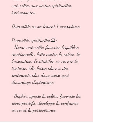
naturelles aux vertus spirituelles
intéressantes.
Dsiponible en seulement 1 exemplaire
Propriétés spirituelles🔮:
-Nacre naturelle: favorise l'équilibre
émotionnelle, lutte contre la colère, la
frustration, l’irritabilité ou encore la
tristesse. Elle laisse place à des
sentiments plus doux ainsi qu’à
davantage d’optimisme.
-Saphir: apaise la colère, favorise les
rêves positifs, développe la confiance
en soi et la persévérance.
-Péridot: Elle neutralise la rancœur,