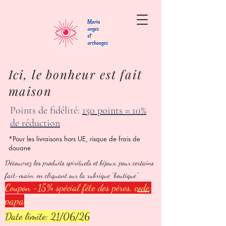
Ici, le bonheur est fait
maison
Points de fidélité:
150 points = 10%
de réduction
*Pour les livraisons hors UE, risque de frais de
douane
Découvrez les produits spirituels et bijoux, pour certains
fait-main, en cliquant sur la rubrique "boutique"
Coupon -15% spécial fête des pères,
code
:
papa
Date limite: 21/06/26