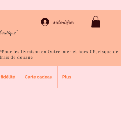
ison
s'identifier
boutique"
*Pour les livraison en Outre-mer et hors UE, risque de
frais de douane
fidélité
Carte cadeau
Plus