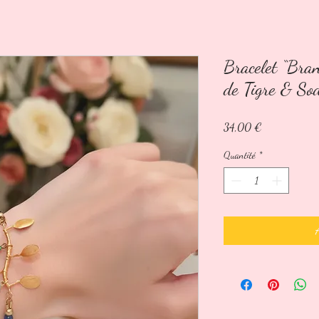
Bracelet “Bran
de Tigre & Sod
Prix
34,00 €
Quantité
*