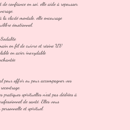
et de confiance en soi, elle aide à repousser
ancrage.
 à la clarté mentale, elle encourage
quilibre émotionnel.
 Sodalite
 main en fil de cuivre et résine UV
glable en acier inoxydable
enchantée
éal pour offrir ou pour accompagner vos
 recentrage.
es pratiques spirituelles n'est pas dédiées à
 professionnel de santé. Elles vous
ersonnelle et spirituel.