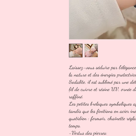
Laissez-vous séduire par l’élégance
la nature et des énergies protectri
Sodalite, il est sublimé par une d
fil de cuivre et résine UV, ornée d
raffiné.
Les petites breloques symboliques 
tandis que les finitions en acier i
quotidien : fermoir, chaînette régl
temps.
-Vertus des pierres: