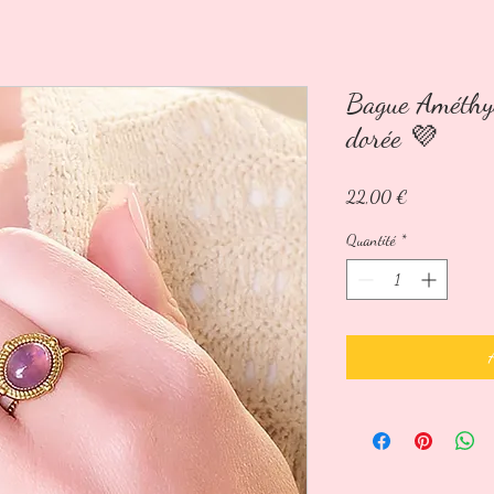
Bague Améthys
dorée 💜
Prix
22,00 €
Quantité
*