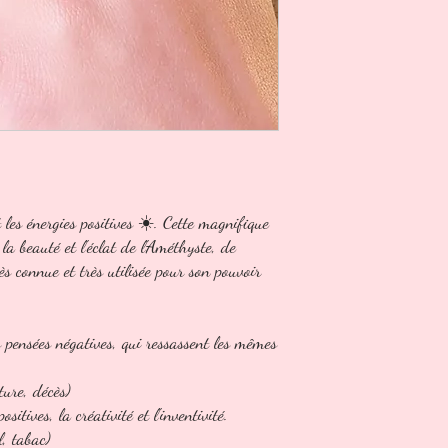
 les énergies positives ☀️. Cette magnifique
la beauté et l'éclat de l'Améthyste, de
ès connue et très utilisée pour son pouvoir
pensées négatives, qui ressassent les mêmes
ture, décès)
ositives, la créativité et l'inventivité.
l, tabac)