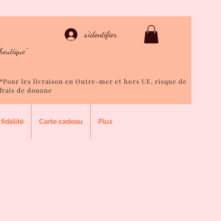
ison
s'identifier
boutique"
*Pour les livraison en Outre-mer et hors UE, risque de
frais de douane
fidélité
Carte cadeau
Plus