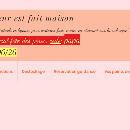
eur est fait maison
 le bonheur est fait ma
rituels et bijoux, pour certains fait-main, en cliquant sur la rubrique "
 fidélité:
150 points = 10% de réduction
papa
ial fête des pères,
code
:
/06/26
motions
Déstockage
Réservation guidance
Vos points de 