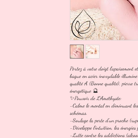
Portez à votre doigt l'apaisement et
bague en acier inoxydable illumine 
qualité A (Bonne qualité), pierre tr
énergétique 🔮
✨️Pouvoir de L'Améthyste:
-Calme le mental en diminuant les 
schémas.
-Soulage la perte d'un proche (rup
-Développe l'intuition, les énergies p
-Lutte contre les addictions (alcoo