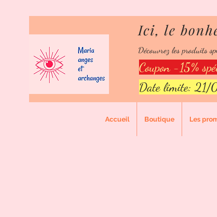
Ici, le bonh
Ici,
Découvrez les produits spi
Points de
Coupon -15% spéc
Date limite: 21
Accueil
Boutique
Les pro