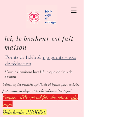
Ici, le bonheur est fait
maison
Points de fidélité:
150 points = 10%
de réduction
*Pour les livraisons hors UE, risque de frais de
douane
Découvrez les produits spirituels et bijoux, pour certains
fait-main, en cliquant sur la rubrique "boutique"
Coupon -15% spécial fête des pères,
code
:
papa
Date limite: 21/06/26