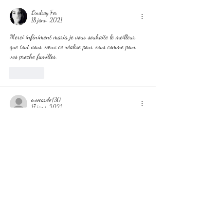
Lindsay Fer
18 janv. 2021
Merci infiniment maria je vous souhaite le meilleur 
que tout vous vœux ce réalise pour vous comme pour 
vos proche familles. 
J'aime
mvecarole430
17 janv. 2021
Merci beaucoup ma belle maria pour tout votre 
gentillesse j ai bien reçu le lis et sa ma très plaisir je 
vous remercie énormément passé un bon dimanche 
dans la paix prend bien soin de de vous gros gros 
bisous 💖💛💚❤
J'aime
Yolande Russo
16 janv. 2021