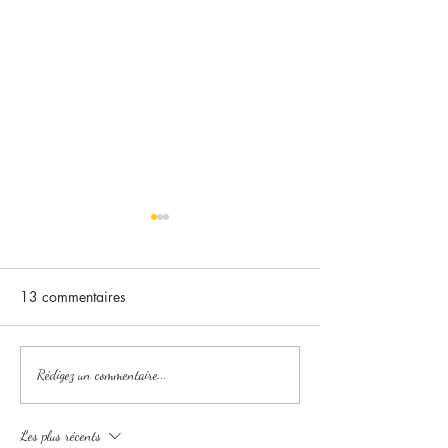
13 commentaires
Entretien des bijoux
Livraison au Ca
Rédigez un commentaire...
couleur doré 🌟
possible !
Les plus récents